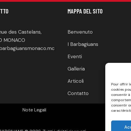
TTO
MAPPA DEL SITO
nue des Castelans,
Benvenuto
0 MONACO
I Barbagiuans
barbagiuansmonaco.mc
Eventi
Galleria
Articoli
Pour offrir 
cookies pou
Contatto
consentir à
comportemen
consentir o
Note Legali
caractérist
Ac