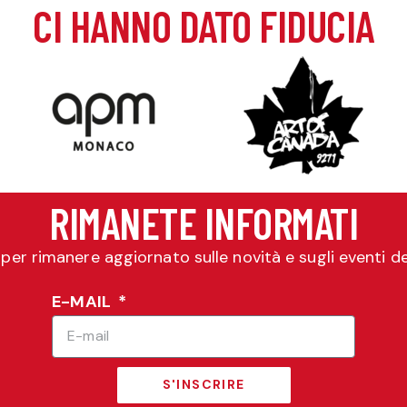
CI HANNO DATO FIDUCIA
RIMANETE INFORMATI
er per rimanere aggiornato sulle novità e sugli eventi 
E-MAIL
S'INSCRIRE