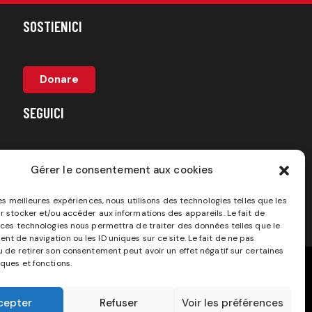
SOSTIENICI
Donare
SEGUICI
Gérer le consentement aux cookies
les meilleures expériences, nous utilisons des technologies telles que les
r stocker et/ou accéder aux informations des appareils. Le fait de
 ces technologies nous permettra de traiter des données telles que le
t de navigation ou les ID uniques sur ce site. Le fait de ne pas
u de retirer son consentement peut avoir un effet négatif sur certaines
iques et fonctions.
cepter
Refuser
Voir les préférences